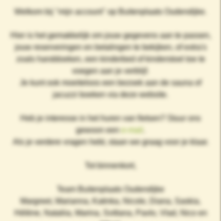
Welkom bij "mijn account" op Buitenplaats Oudendijke.
Hier is het gemakkelijk om jouw gegevens aan te passen,
jouw reserveringen en betalingen te bekijken, of extra's
zoals handdoeken, een kinderbed of kinderstoel toe te
voegen aan je verblijf.
Je kunt ook moeiteloos een bezoek aan de sauna of
jacuzzi boeken via deze website.
Heb je interesse in het huren van fietsen? Stuur ons
gewoon een
e-mail
.
Als je verdere vragen hebt, staan we graag voor je klaar.
Tot binnenkort,
Team Buitenplaats Oudendijke
Margreet, Marianna, Katinka, Nicole, Diana, Saskia,
Hélène, Nataliia, Marina, Svitlana, Pavlo, Vlad, Nico en